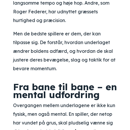
langsomme tempo og høje hop. Andre, som
Roger Federer, har udnyttet græssets
hurtighed og præcision.
Men de bedste spillere er dem, der kan
tilpasse sig. De forstår, hvordan underlaget
ændrer boldens adfærd, og hvordan de skal
justere deres bevægelse, slag og taktik for at
bevare momentum.
Fra bane til bane – en
mental udfordring
Overgangen mellem underlagene er ikke kun
fysisk, men også mental. En spiller, der netop
har vundet på grus, skal pludselig vænne sig