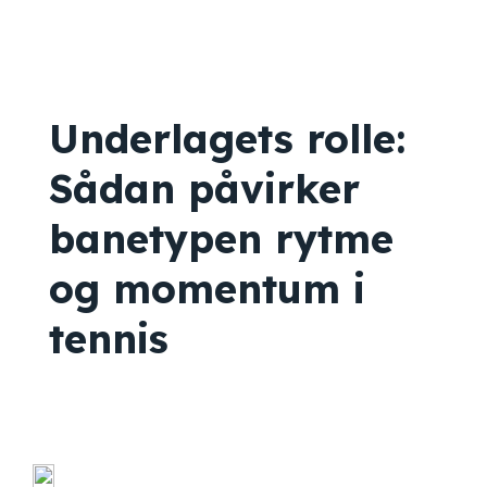
Underlagets rolle:
Sådan påvirker
banetypen rytme
og momentum i
tennis