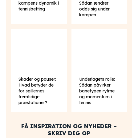
kampens dynamik i
Sådan ændrer
tennisbetting
odds sig under
kampen
Skader og pauser:
Underlagets rolle:
Hvad betyder de
Sådan påvirker
for spillernes
banetypen rytme
fremtidige
og momentum i
præstationer?
tennis
FÅ INSPIRATION OG NYHEDER –
SKRIV DIG OP