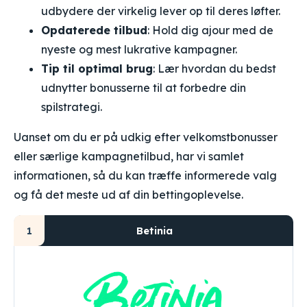
udbydere der virkelig lever op til deres løfter.
Opdaterede tilbud
: Hold dig ajour med de
nyeste og mest lukrative kampagner.
Tip til optimal brug
: Lær hvordan du bedst
udnytter bonusserne til at forbedre din
spilstrategi.
Uanset om du er på udkig efter velkomstbonusser
eller særlige kampagnetilbud, har vi samlet
informationen, så du kan træffe informerede valg
og få det meste ud af din bettingoplevelse.
1
Betinia