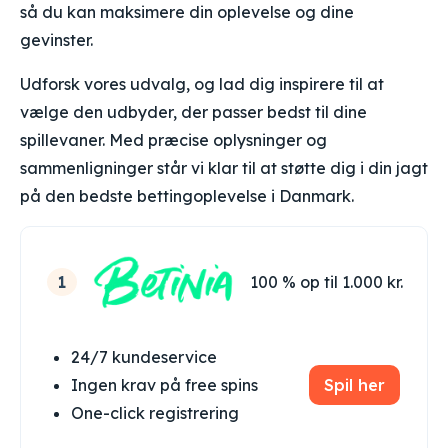
så du kan maksimere din oplevelse og dine
gevinster.
Udforsk vores udvalg, og lad dig inspirere til at
vælge den udbyder, der passer bedst til dine
spillevaner. Med præcise oplysninger og
sammenligninger står vi klar til at støtte dig i din jagt
på den bedste bettingoplevelse i Danmark.
1
100 % op til 1.000 kr.
24/7 kundeservice
Ingen krav på free spins
Spil her
One-click registrering