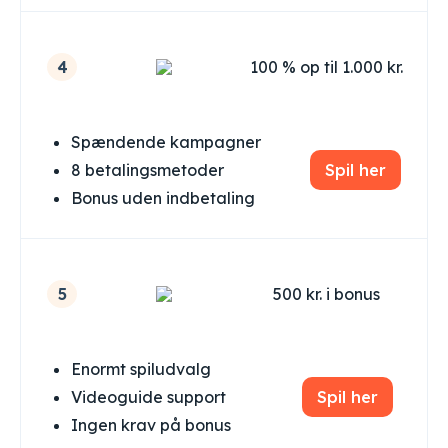
4
100 % op til 1.000 kr.
Spændende kampagner
8 betalingsmetoder
Spil her
Bonus uden indbetaling
5
500 kr. i bonus
Enormt spiludvalg
Videoguide support
Spil her
Ingen krav på bonus