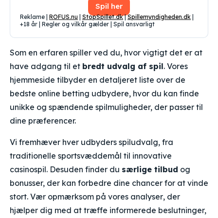
Spil her
Reklame |
ROFUS.nu
|
StopSpillet.dk
|
Spillemyndigheden.dk
|
+18 år | Regler og vilkår gælder | Spil ansvarligt
Som en erfaren spiller ved du, hvor vigtigt det er at
have adgang til et
bredt udvalg af spil
. Vores
hjemmeside tilbyder en detaljeret liste over de
bedste online betting udbydere, hvor du kan finde
unikke og spændende spilmuligheder, der passer til
dine præferencer.
Vi fremhæver hver udbyders
spiludvalg
, fra
traditionelle sportsvæddemål til innovative
casinospil. Desuden finder du
særlige tilbud
og
bonusser, der kan forbedre dine chancer for at vinde
stort. Vær opmærksom på vores
analyser
, der
hjælper dig med at træffe informerede beslutninger,