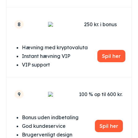
8
250 kr. i bonus
Hævning med kryptovaluta
Instant hævning VIP
Spil her
VIP support
9
100 % op til 600 kr.
Bonus uden indbetaling
God kundeservice
Spil her
Brugervenligt design