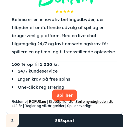
Betinia er en innovativ bettingudbyder, der
tilbyder et omfattende udvalg af spil og en
brugervenlig platform. Med en live chat
tilgængelig 24/7 og lavt omsætningskrav får
spillere en optimal og tilfredsstillende oplevelse.
100 % op til 1.000 kr.
24/7 kundeservice
Ingen krav på free spins
One-click registrering
Spil her
Reklame |
ROFUS.nu
|
StopSpillet.dk
|
Spillemyndigheden.dk
|
+18 år | Regler og vilkår gælder | Spil ansvarligt
2
888sport