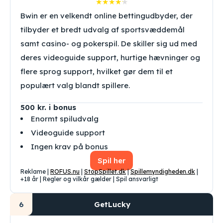
Bwin er en velkendt online bettingudbyder, der
tilbyder et bredt udvalg af sportsvæddemål
samt casino- og pokerspil. De skiller sig ud med
deres videoguide support, hurtige hævninger og
flere sprog support, hvilket gør dem til et
populært valg blandt spillere.
500 kr. i bonus
Enormt spiludvalg
Videoguide support
Ingen krav på bonus
Spil her
Reklame |
ROFUS.nu
|
StopSpillet.dk
|
Spillemyndigheden.dk
|
+18 år | Regler og vilkår gælder | Spil ansvarligt
6
GetLucky