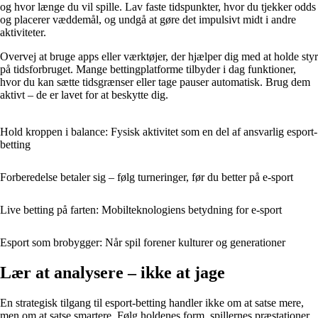
og hvor længe du vil spille. Lav faste tidspunkter, hvor du tjekker odds
og placerer væddemål, og undgå at gøre det impulsivt midt i andre
aktiviteter.
Overvej at bruge apps eller værktøjer, der hjælper dig med at holde styr
på tidsforbruget. Mange bettingplatforme tilbyder i dag funktioner,
hvor du kan sætte tidsgrænser eller tage pauser automatisk. Brug dem
aktivt – de er lavet for at beskytte dig.
Hold kroppen i balance: Fysisk aktivitet som en del af ansvarlig esport-
betting
Forberedelse betaler sig – følg turneringer, før du better på e-sport
Live betting på farten: Mobilteknologiens betydning for e-sport
Esport som brobygger: Når spil forener kulturer og generationer
Lær at analysere – ikke at jage
En strategisk tilgang til esport-betting handler ikke om at satse mere,
men om at satse smartere. Følg holdenes form, spillernes præstationer