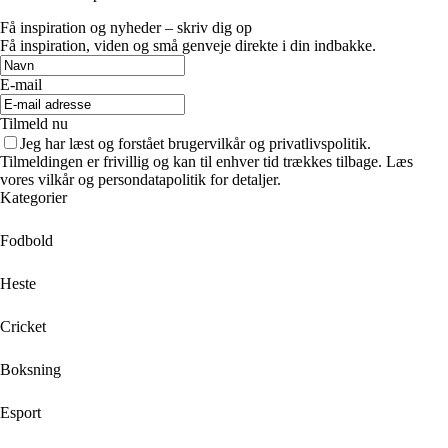
Få inspiration og nyheder – skriv dig op
Få inspiration, viden og små genveje direkte i din indbakke.
E-mail
Tilmeld nu
Jeg har læst og forstået brugervilkår og privatlivspolitik.
Tilmeldingen er frivillig og kan til enhver tid trækkes tilbage. Læs
vores vilkår og persondatapolitik for detaljer.
Kategorier
Fodbold
Heste
Cricket
Boksning
Esport