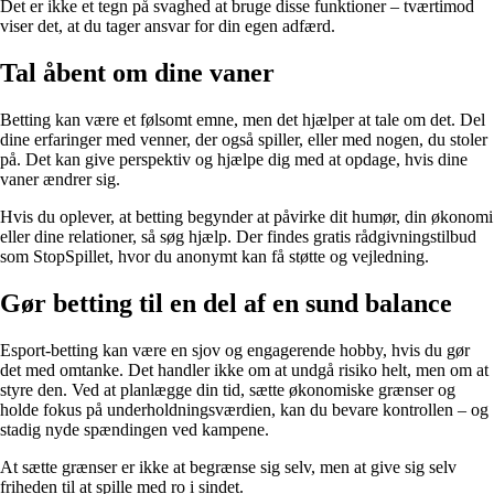
Det er ikke et tegn på svaghed at bruge disse funktioner – tværtimod
viser det, at du tager ansvar for din egen adfærd.
Tal åbent om dine vaner
Betting kan være et følsomt emne, men det hjælper at tale om det. Del
dine erfaringer med venner, der også spiller, eller med nogen, du stoler
på. Det kan give perspektiv og hjælpe dig med at opdage, hvis dine
vaner ændrer sig.
Hvis du oplever, at betting begynder at påvirke dit humør, din økonomi
eller dine relationer, så søg hjælp. Der findes gratis rådgivningstilbud
som StopSpillet, hvor du anonymt kan få støtte og vejledning.
Gør betting til en del af en sund balance
Esport-betting kan være en sjov og engagerende hobby, hvis du gør
det med omtanke. Det handler ikke om at undgå risiko helt, men om at
styre den. Ved at planlægge din tid, sætte økonomiske grænser og
holde fokus på underholdningsværdien, kan du bevare kontrollen – og
stadig nyde spændingen ved kampene.
At sætte grænser er ikke at begrænse sig selv, men at give sig selv
friheden til at spille med ro i sindet.