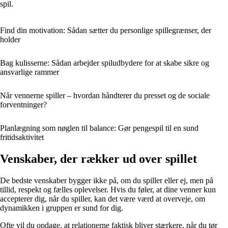
spil.
Find din motivation: Sådan sætter du personlige spillegrænser, der
holder
Bag kulisserne: Sådan arbejder spiludbydere for at skabe sikre og
ansvarlige rammer
Når vennerne spiller – hvordan håndterer du presset og de sociale
forventninger?
Planlægning som nøglen til balance: Gør pengespil til en sund
fritidsaktivitet
Venskaber, der rækker ud over spillet
De bedste venskaber bygger ikke på, om du spiller eller ej, men på
tillid, respekt og fælles oplevelser. Hvis du føler, at dine venner kun
accepterer dig, når du spiller, kan det være værd at overveje, om
dynamikken i gruppen er sund for dig.
Ofte vil du opdage, at relationerne faktisk bliver stærkere, når du tør