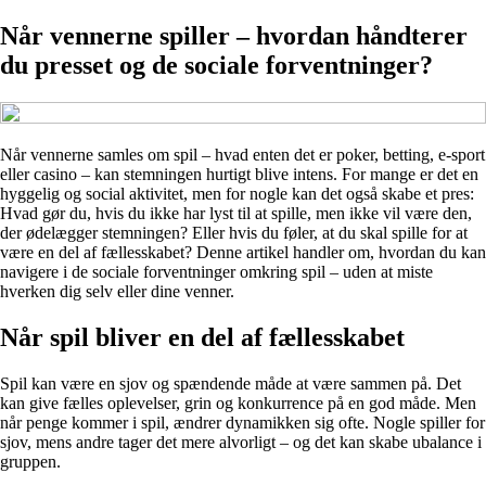
Når vennerne spiller – hvordan håndterer
du presset og de sociale forventninger?
Når vennerne samles om spil – hvad enten det er poker, betting, e-sport
eller casino – kan stemningen hurtigt blive intens. For mange er det en
hyggelig og social aktivitet, men for nogle kan det også skabe et pres:
Hvad gør du, hvis du ikke har lyst til at spille, men ikke vil være den,
der ødelægger stemningen? Eller hvis du føler, at du skal spille for at
være en del af fællesskabet? Denne artikel handler om, hvordan du kan
navigere i de sociale forventninger omkring spil – uden at miste
hverken dig selv eller dine venner.
Når spil bliver en del af fællesskabet
Spil kan være en sjov og spændende måde at være sammen på. Det
kan give fælles oplevelser, grin og konkurrence på en god måde. Men
når penge kommer i spil, ændrer dynamikken sig ofte. Nogle spiller for
sjov, mens andre tager det mere alvorligt – og det kan skabe ubalance i
gruppen.