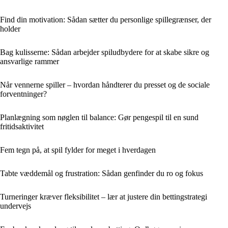
Find din motivation: Sådan sætter du personlige spillegrænser, der
holder
Bag kulisserne: Sådan arbejder spiludbydere for at skabe sikre og
ansvarlige rammer
Når vennerne spiller – hvordan håndterer du presset og de sociale
forventninger?
Planlægning som nøglen til balance: Gør pengespil til en sund
fritidsaktivitet
Fem tegn på, at spil fylder for meget i hverdagen
Tabte væddemål og frustration: Sådan genfinder du ro og fokus
Turneringer kræver fleksibilitet – lær at justere din bettingstrategi
undervejs