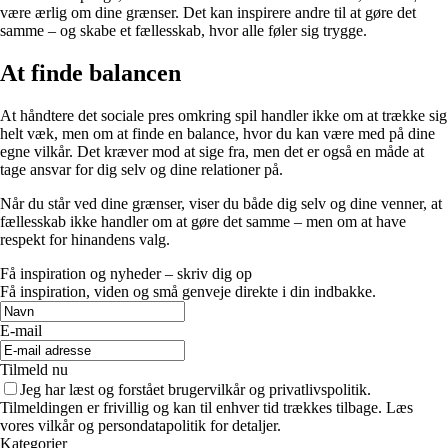
være ærlig om dine grænser. Det kan inspirere andre til at gøre det
samme – og skabe et fællesskab, hvor alle føler sig trygge.
At finde balancen
At håndtere det sociale pres omkring spil handler ikke om at trække sig
helt væk, men om at finde en balance, hvor du kan være med på dine
egne vilkår. Det kræver mod at sige fra, men det er også en måde at
tage ansvar for dig selv og dine relationer på.
Når du står ved dine grænser, viser du både dig selv og dine venner, at
fællesskab ikke handler om at gøre det samme – men om at have
respekt for hinandens valg.
Få inspiration og nyheder – skriv dig op
Få inspiration, viden og små genveje direkte i din indbakke.
E-mail
Tilmeld nu
Jeg har læst og forstået brugervilkår og privatlivspolitik.
Tilmeldingen er frivillig og kan til enhver tid trækkes tilbage. Læs
vores vilkår og persondatapolitik for detaljer.
Kategorier