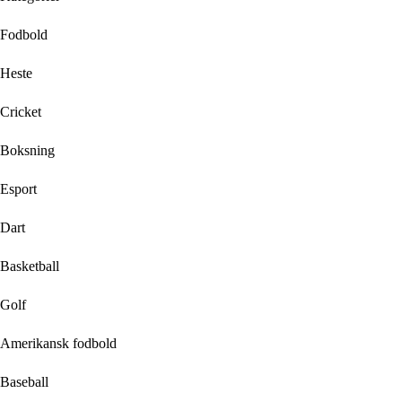
Fodbold
Heste
Cricket
Boksning
Esport
Dart
Basketball
Golf
Amerikansk fodbold
Baseball