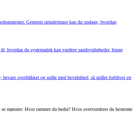
markedsstrategier. Gennem simuleringer kan du opdage, hvordan
on til, hvordan du systematisk kan vurdere sandsynligheder, bruge
bevare overblikket og spille med bevidsthed, så spillet forbliver en
e at se mønstre: Hvor rammer du bedst? Hvor overvurderer du bestemte