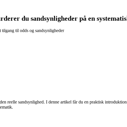
vurderer du sandsynligheder på en systemati
t tilgang til odds og sandsynligheder
 den reelle sandsynlighed. I denne artikel får du en praktisk introdukti
tematik.