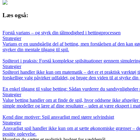
Læs også:
Forstå varians – og styrk din tålmodighed i bettingprocessen
Strategier
Varians er en uundgåelig del af betting, men forståelsen af den kan gøre
styrker din mentale tilgang til spil.
Spilteori i praksis: Forstå komplekse spilsituationer gennem simulerin
Strategier
Spilteori handler ikke kun om matematik – det er et praktisk værktøj t
forskellige valg påvirker udfaldet, og bruge den viden til at styrke din 
En enkel tilgang til value betting: Sådan vurderer du sandsynligheder
Strategier
Value betting handler om at finde de spil, hvor oddsene ikke afspejler
simple modeller og lære af dine resultater – uden at være ekspert i ma
Kend dine motiver: Spil ansvarligt med større selvindsigt
Strategier
Ansvarligt spil handler ikke kun om at sætte økonomiske grænser – det
positiv oplevelse.
Hvordan du sætter et realistisk budget for væddemål