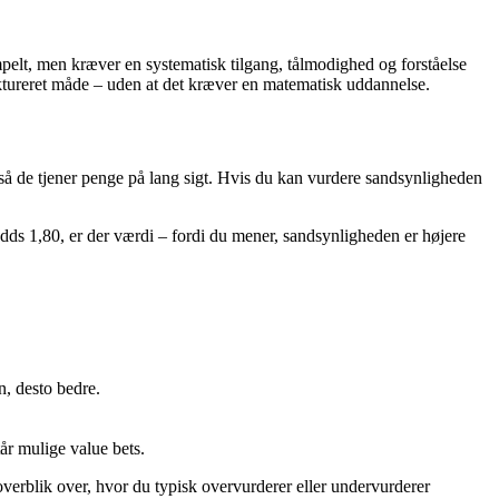
mpelt, men kræver en systematisk tilgang, tålmodighed og forståelse
ruktureret måde – uden at det kræver en matematisk uddannelse.
 så de tjener penge på lang sigt. Hvis du kan vurdere sandsynligheden
odds 1,80, er der værdi – fordi du mener, sandsynligheden er højere
n, desto bedre.
år mulige value bets.
overblik over, hvor du typisk overvurderer eller undervurderer