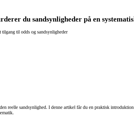
vurderer du sandsynligheder på en systemati
t tilgang til odds og sandsynligheder
 den reelle sandsynlighed. I denne artikel får du en praktisk introdukti
tematik.