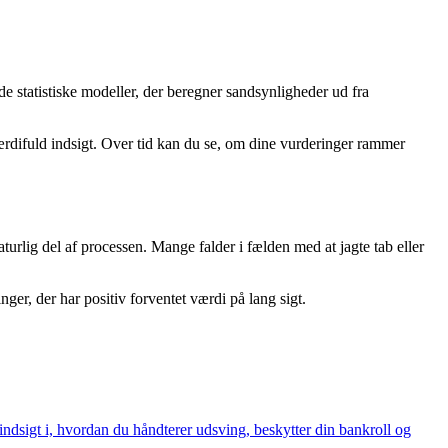
de statistiske modeller, der beregner sandsynligheder ud fra
ærdifuld indsigt. Over tid kan du se, om dine vurderinger rammer
turlig del af processen. Mange falder i fælden med at jagte tab eller
ger, der har positiv forventet værdi på lang sigt.
u indsigt i, hvordan du håndterer udsving, beskytter din bankroll og