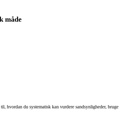
sk måde
on til, hvordan du systematisk kan vurdere sandsynligheder, bruge