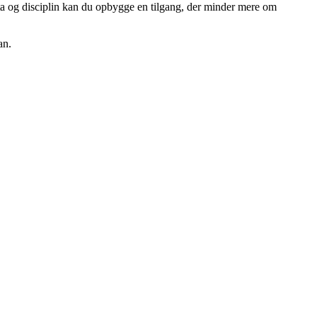
data og disciplin kan du opbygge en tilgang, der minder mere om
an.