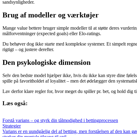
sandsynligheder.
Brug af modeller og værktøjer
Mange value bettere bruger simple modeller til at støtte deres vurderin
målforventninger (expected goals) eller Elo-ratings.
Du behøver dog ikke starte med komplekse systemer. Et simpelt regnear
rigtigt – og justere derefter.
Den psykologiske dimension
Selv den bedste model hjælper ikke, hvis du ikke kan styre dine følelse
spille på favoritholdet af loyalitet – men det ødelægger den systematis
Lav derfor klare regler for, hvor meget du spiller pr. bet, og hold dig
Læs også:
Forstå varians – og styrk din tålmodighed i bettingprocessen
Strategier
Varians er en uundgåelig del af betting, men forståelsen af den kan gøre
styrker din mentale tilgang til spil.