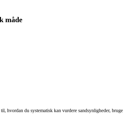
sk måde
on til, hvordan du systematisk kan vurdere sandsynligheder, bruge